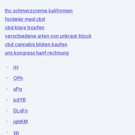
thc schmerzcreme kalifornien
fordeler med cbd
cbd klare tropfen
verschiedene arten von unkraut-block
cbd cannabis blüten kaufen
uns kongress hanf rechnung
rH
OPh
uPq
pdYB
DLqFn
jghKM
vp