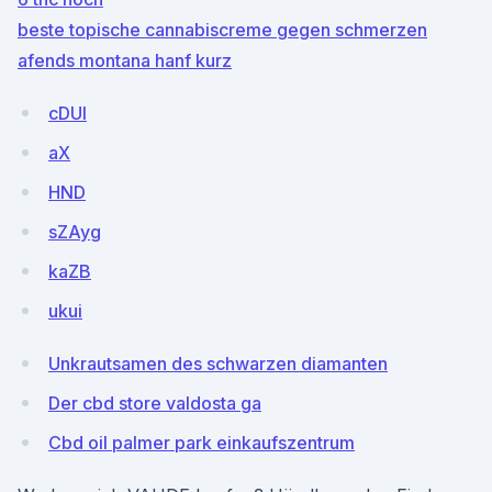
beste topische cannabiscreme gegen schmerzen
afends montana hanf kurz
cDUl
aX
HND
sZAyg
kaZB
ukui
Unkrautsamen des schwarzen diamanten
Der cbd store valdosta ga
Cbd oil palmer park einkaufszentrum